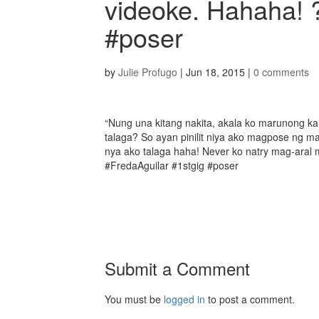
videoke. Hahaha! 
#poser
by
Julie Profugo
|
Jun 18, 2015
|
0 comments
“Nung una kitang nakita, akala ko marunong ka
talaga? So ayan pinilit niya ako magpose ng may 
nya ako talaga haha! Never ko natry mag-aral 
#FredaAguilar #1stgig #poser
Submit a Comment
You must be
logged in
to post a comment.