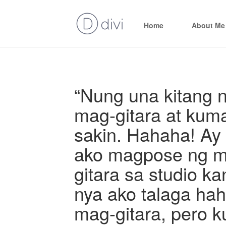
Home
About Me
“Nung una kitang 
mag-gitara at kuma
sakin. Hahaha! Ay t
ako magpose ng ma
gitara sa studio kan
nya ako talaga hah
mag-gitara, pero 