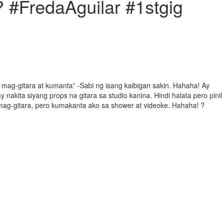
? #FredaAguilar #1stgig
 mag-gitara at kumanta” -Sabi ng isang kaibigan sakin. Hahaha! Ay
nakita siyang props na gitara sa studio kanina. Hindi halata pero pinil
mag-gitara, pero kumakanta ako sa shower at videoke. Hahaha! ?