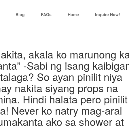
Blog
FAQs
Home
Inquire Now!
nakita, akala ko marunong k
nta” -Sabi ng isang kaibiga
alaga? So ayan pinilit niya
y nakita siyang props na
ina. Hindi halata pero pinilit
a! Never ko natry mag-aral
kumakanta ako sa shower at